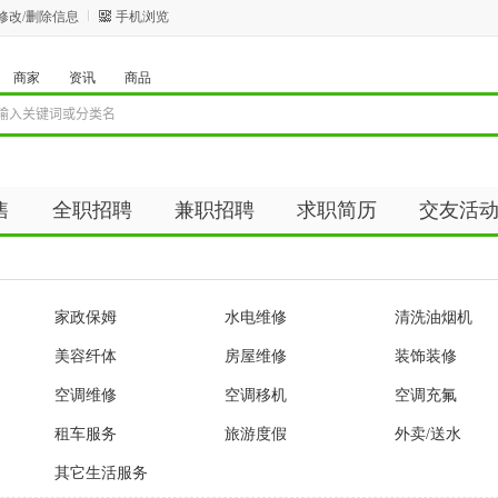
修改/删除信息
手机浏览
商家
资讯
商品
售
全职招聘
兼职招聘
求职简历
交友活
资讯
商品
家政保姆
水电维修
清洗油烟机
美容纤体
房屋维修
装饰装修
空调维修
空调移机
空调充氟
租车服务
旅游度假
外卖/送水
其它生活服务