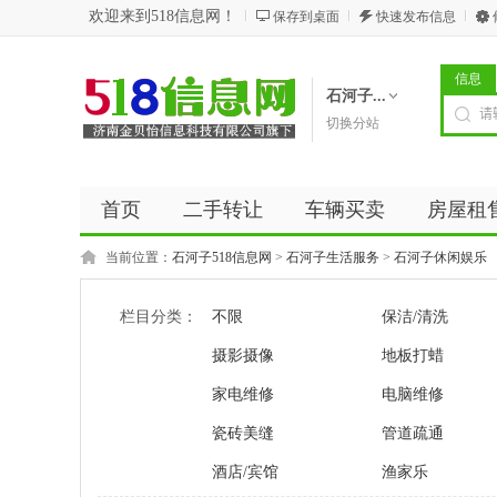
欢迎来到518信息网！
保存到桌面
快速发布信息
信息
石河子...
切换分站
首页
二手转让
车辆买卖
房屋租
商务服务
五金建材
优惠券
新闻
当前位置：
石河子518信息网
>
石河子生活服务
>
石河子休闲娱乐
栏目分类：
不限
保洁/清洗
摄影摄像
地板打蜡
家电维修
电脑维修
瓷砖美缝
管道疏通
酒店/宾馆
渔家乐