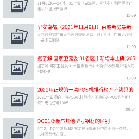
中本土病例43例
11月8日0—24时，31个省（自治区、直辖市）和新疆生产
建设兵团报告新增...
11-09
早安南都（2021年11月9日）百城新房最新
均价出炉
天气预报据广东天气官方微博消息，预计9日，广东大部分
市县多云到阴...
11-09
据了解,国家卫健委:31省区市新增本土确诊65
例,境外输入
据了解,国家卫健委:31省区市新增本土确诊65例,境外输入病
例24例!...
11-08
2021年正规的一清POS机排行榜？不跳码的
POS机有那几款
2021年正规的一清POS机排行榜？不跳码的POS机有那几
款？电话咨询1385...
09-04
DC01冷板与其他型号钢材的区别
ST12、DC01冷板和SPCC在冷轧钢板中属于同一牌号，可
以相互替代在没...