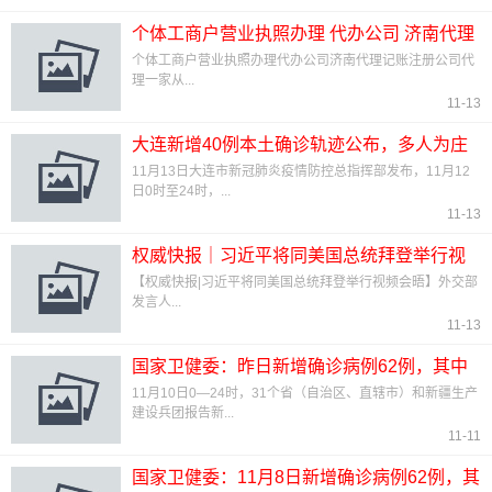
个体工商户营业执照办理 代办公司 济南代理
记账 注册公司代理
个体工商户营业执照办理代办公司济南代理记账注册公司代
理一家从...
11-13
大连新增40例本土确诊轨迹公布，多人为庄
河市大学城食堂员工
11月13日大连市新冠肺炎疫情防控总指挥部发布，11月12
日0时至24时，...
11-13
权威快报｜习近平将同美国总统拜登举行视
频会晤
【权威快报|习近平将同美国总统拜登举行视频会晤】外交部
发言人...
11-13
国家卫健委：昨日新增确诊病例62例，其中
本土病例47例播
11月10日0—24时，31个省（自治区、直辖市）和新疆生产
建设兵团报告新...
11-11
国家卫健委：11月8日新增确诊病例62例，其