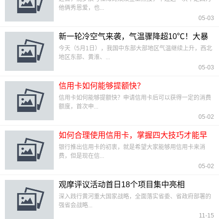
他俩秀恩爱，也...
05-03
新一轮冷空气来袭，气温骤降超10℃！大暴
雨！
今天（5月1日），我国中东部大部地区气温继续上升，西北
地区东部、黄淮、...
05-03
信用卡如何能够提额快？
信用卡如何能够提额快？申请信用卡后可以获得一定的消费
额度，首次申...
05-02
如何合理使用信用卡，掌握四大技巧才能早
日摆脱卡奴
银行推出信用卡的初衷，就是希望大家能够用信用卡来消
费，但是现在信...
05-02
观摩评议活动首日18个项目集中亮相
深入践行黄河重大国家战略，全面落实省委、省政府部署的
强省会战略...
11-15