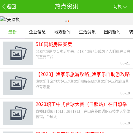
热点资讯
返回
切换
最新
企业信息
地方新闻
生活资讯
国内新闻
装
518同城房屋买卖
518同城房屋买卖近年来，518同城已经成为了人们租房买房
的重要平台...
06-21
【2023】渔家乐旅游攻略_渔家乐自助游攻略
_渔家乐出游行程
渔家乐什么地方好玩?渔家乐哪好玩呢?渔家乐好玩的旅游景
点有哪些...
06-19
2023职工中式台球大赛（日照站）在日照举
行
直播日照6月19日讯6月17日，在山东外国语职业技术大学体
育馆，台球大...
06-19