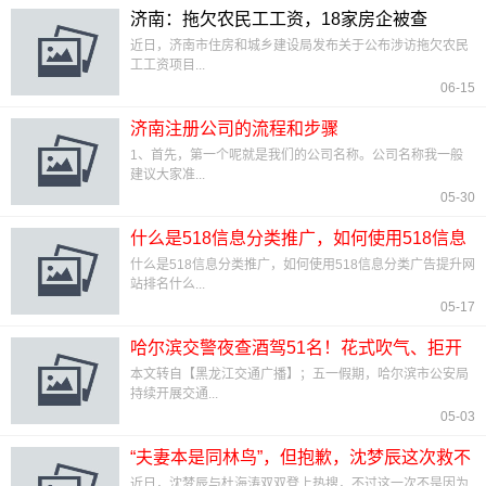
济南：拖欠农民工工资，18家房企被查
近日，济南市住房和城乡建设局发布关于公布涉访拖欠农民
工工资项目...
06-15
济南注册公司的流程和步骤
1、首先，第一个呢就是我们的公司名称。公司名称我一般
建议大家准...
05-30
什么是518信息分类推广，如何使用518信息
分类广告提升网站
什么是518信息分类推广，如何使用518信息分类广告提升网
站排名什么...
05-17
哈尔滨交警夜查酒驾51名！花式吹气、拒开
车门？
本文转自【黑龙江交通广播】；五一假期，哈尔滨市公安局
持续开展交通...
05-03
“夫妻本是同林鸟”，但抱歉，沈梦辰这次救不
了杜海涛
近日，沈梦辰与杜海涛双双登上热搜，不过这一次不是因为