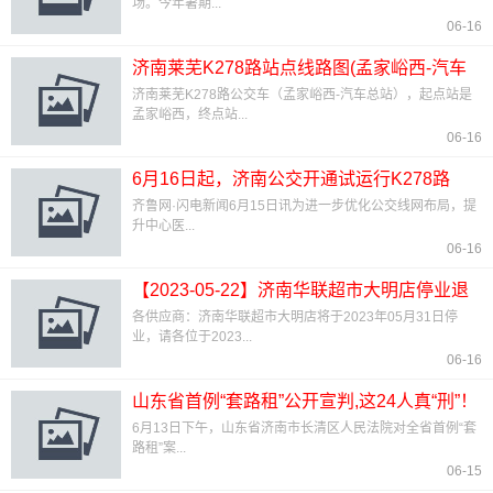
场。今年暑期...
06-16
济南莱芜K278路站点线路图(孟家峪西-汽车
总站)、首末车时
济南莱芜K278路公交车（孟家峪西-汽车总站），起点站是
孟家峪西，终点站...
06-16
6月16日起，济南公交开通试运行K278路
齐鲁网·闪电新闻6月15日讯为进一步优化公交线网布局，提
升中心医...
06-16
【2023-05-22】济南华联超市大明店停业退
货公告
各供应商：济南华联超市大明店将于2023年05月31日停
业，请各位于2023...
06-16
山东省首例“套路租”公开宣判,这24人真“刑”！
6月13日下午，山东省济南市长清区人民法院对全省首例“套
路租”案...
06-15