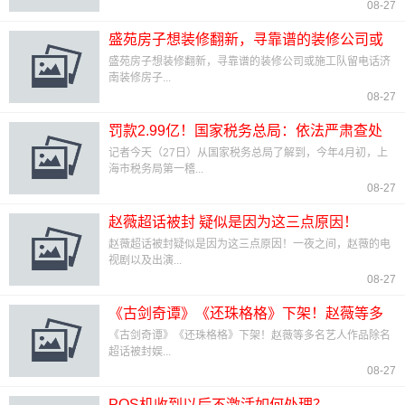
08-27
盛苑房子想装修翻新，寻靠谱的装修公司或
施工队留电话
盛苑房子想装修翻新，寻靠谱的装修公司或施工队留电话济
南装修房子...
08-27
罚款2.99亿！国家税务总局：依法严肃查处
郑爽偷逃税案件
记者今天（27日）从国家税务总局了解到，今年4月初，上
海市税务局第一稽...
08-27
赵薇超话被封 疑似是因为这三点原因！
赵薇超话被封疑似是因为这三点原因！一夜之间，赵薇的电
视剧以及出演...
08-27
《古剑奇谭》《还珠格格》下架！赵薇等多
名艺人作品除名超话被封
《古剑奇谭》《还珠格格》下架！赵薇等多名艺人作品除名
超话被封娱...
08-27
POS机收到以后不激活如何处理？