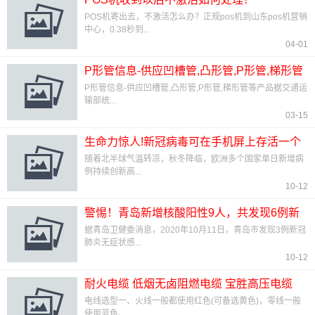
POS机寄出去，不激活怎么办？正规pos机到山东pos机营销
中心，0.38秒到...
04-01
P形管信息-供应凹槽管,凸形管,P形管,梯形管
等产品
P形管信息-供应凹槽管,凸形管,P形管,梯形管等产品据交通运
输部统...
03-15
生命力惊人!新冠病毒可在手机屏上存活一个
月
随着北半球气温转凉，秋冬降临，欧洲多个国家单日新增病
例持续创新高...
10-12
警惕！青岛新增核酸阳性9人，共发现6例新
冠确诊病例
据青岛卫健委消息，2020年10月11日，青岛市发现3例新冠
肺炎无症状感...
10-12
耐火电缆 低烟无卤阻燃电缆 宝胜高压电缆
电线选型一、火线一般都使用红色(可备选黄色)，零线一般
使用蓝色、...