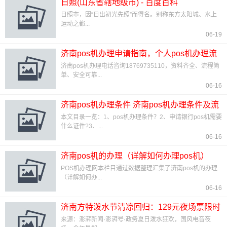
日照(山东省辖地级市) - 百度百科
日照市，因“日出初光先照”而得名。别称东方太阳城、水上
运动之都...
06-19
济南pos机办理申请指南，个人pos机办理流
程及注意事项
济南pos机办理电话咨询18769735110，资料齐全、流程简
单、安全可靠...
06-16
济南pos机办理条件 济南pos机办理条件及流
程
本文目录一览：1、pos机办理条件？2、申请银行pos机需要
什么证件?3、...
06-16
济南pos机的办理（详解如何办理pos机）
POS机办理网本栏目通过数据整理汇集了济南pos机的办理
（详解如何办...
06-16
济南方特泼水节清凉回归：129元夜场票限时
发售！
来源：澎湃新闻·澎湃号·政务夏日泼水狂欢，国风电音夜