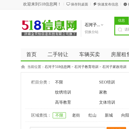
欢迎来到518信息网！
保存到桌面
快速发布信息
信息
石河子...
切换分站
首页
二手转让
车辆买卖
房屋租
商务服务
五金建材
优惠券
新闻
当前位置：
石河子518信息网
>
石河子教育培训
>
石河子家政培训
栏目分类：
不限
SEO培训
纹绣培训
家教
高等教育
文体培训
区域查找：
不限
老街
红山
新城
向